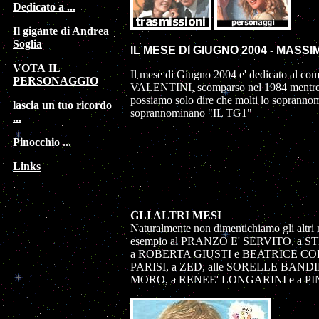
Dedicato a ...
Il gigante di Andrea
Soglia
IL MESE DI GIUGNO 2004 - MASSI
VOTA IL
Il mese di Giugno 2004 e' dedicato al
PERSONAGGIO
VALENTINI, scomparso nel 1984 mentre er
possiamo solo dire che molti lo sopranno
lascia un tuo ricordo
soprannominano "IL TG1"
...
Pinocchio ...
Links
GLI ALTRI MESI
Naturalmente non dimentichiamo gli altri 
esempio al PRANZO E' SERVITO, a 
a ROBERTA GIUSTI e BEATRICE CO
PARISI, a ZED, alle SORELLE BAND
MORO, a RENEE' LONGARINI e a PI