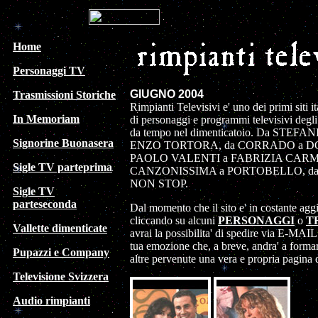
Home
Personaggi TV
GIUGNO 2004
Trasmissioni Storiche
Rimpianti Televisivi e' uno dei primi siti i
In Memoriam
di personaggi e programmi televisivi degli 
da tempo nel dimenticatoio. Da STEF
Signorine Buonasera
ENZO TORTORA, da CORRADO a D
PAOLO VALENTI a FABRIZIA CARMIN
Sigle TV parteprima
CANZONISSIMA a PORTOBELLO, da
NON STOP.
Sigle TV
parteseconda
Dal momento che il sito e' in costante ag
cliccando su alcuni
PERSONAGGI
o
T
Vallette dimenticate
avrai la possibilita' di spedire via E-MAI
tua emozione che, a breve, andra' a formar
Pupazzi e Company
altre pervenute una vera e propria pagina de
Televisione Svizzera
Audio rimpianti